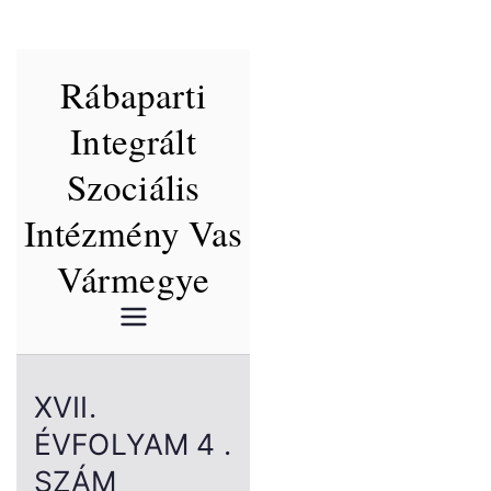
Skip
Rábaparti
to
content
Integrált
Szociális
Intézmény Vas
Vármegye
XVII.
ÉVFOLYAM 4 .
SZÁM